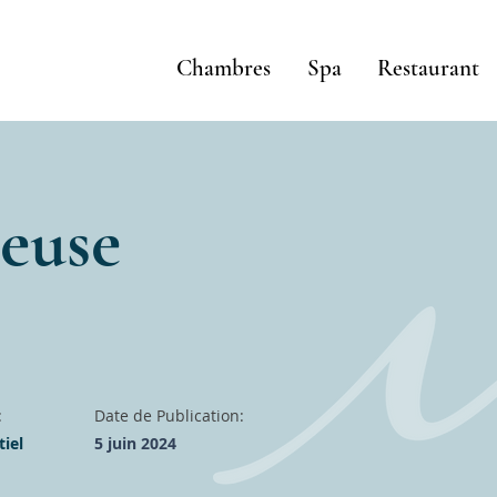
Chambres
Spa
Restaurant
.euse
:
Date de Publication:
iel
5 juin 2024