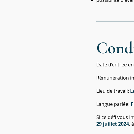
possibilité d'av
Condi
Date d’entrée en
Rémunération init
Lieu de travail:
L
Langue parlée:
F
Si ce défi vous i
29
juillet
2024
, 