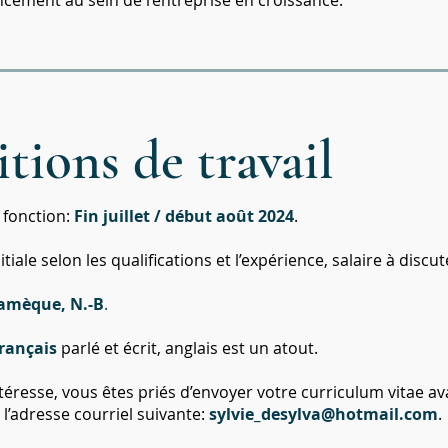
ancement au sein de l’entreprise en croissance.
tions de travail
 fonction:
Fin juillet
/ début août
2024
.
iale selon les qualifications et l’expérience, salaire à discut
amèque, N.-B
.
rançais
parlé et écrit, anglais est un atout.
ntéresse, vous êtes priés d’envoyer votre curriculum vitae av
à l’adresse courriel suivante:
sylvie_desylva@hotmail.com
.