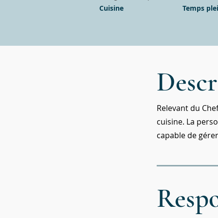
Cuisine
Temps ple
Descr
Relevant du Chef
cuisine. La pers
capable de gérer
Respo