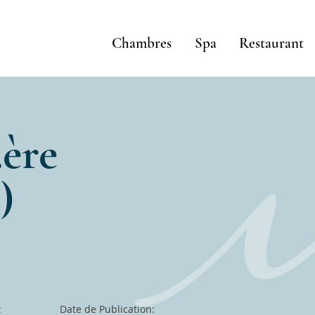
Chambres
Spa
Restaurant
.ère
)
:
Date de Publication: