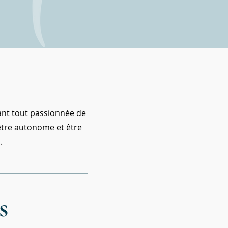
vant tout passionnée de
 être autonome et être
.
es