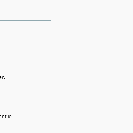
er.
ant le