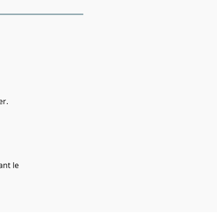
er.
ant le