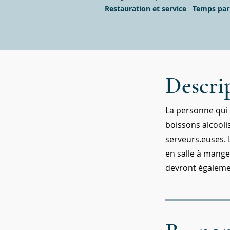
Restauration et service
Temps part
Descri
La personne qui o
boissons alcooli
serveurs.euses. 
en salle à mange
devront également